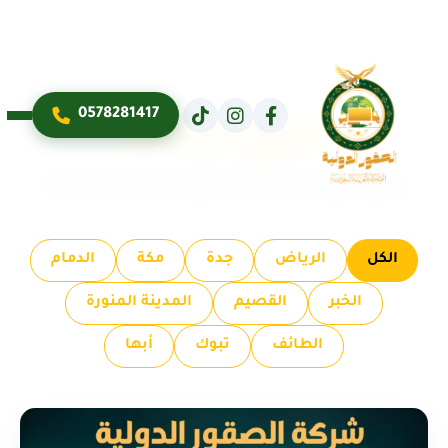
0578281417
جميع الخدمات
تصفح جميع خدمات شركة الصقور الدولية حسب مدينتك
الكل
الرياض
جدة
مكة
الدمام
الخبر
القصيم
المدينة المنورة
الطائف
تبوك
أبها