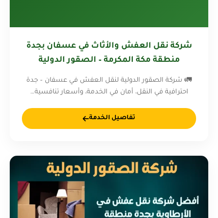
شركة نقل العفش والأثاث في عسفان بجدة
منطقة مكة المكرمة – الصقور الدولية
0578281417
🚛 شركة الصقور الدولية لنقل العفش في عسفان – جدة
احترافية في النقل، أمان في الخدمة، وأسعار تنافسية…
تفاصيل الخدمة