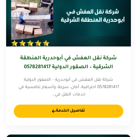
شركة نقل العفش في أبوحدرية المنطقة
الشرقية – الصقور الدولية 0578281417
شركة نقل العفش في أبوحدرية – الصقور الدولية
0578281417 احترافية، أمان، سرعة، وأسعار تنافسية في
خدمات النقل في…
تفاصيل الخدمة