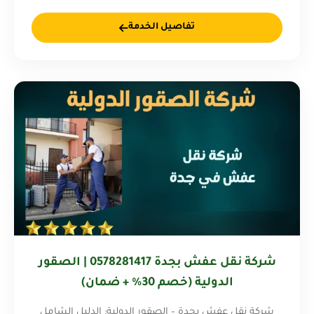
تفاصيل الخدمة
شركة نقل عفش بجدة 0578281417 | الصقور
الدولية (خصم 30% + ضمان)
شركة نقل عفش بجدة – الصقور الدولية: الدليل الشامل