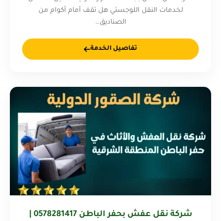
لخدمات النقل اللوجستي هل تقف أمام أكوام من
الصناديق…
تفاصيل الخدمة
شركة نقل عفش بحفر الباطن 0578281417 |