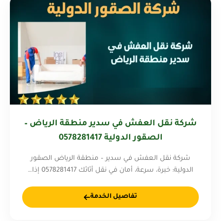
شركة نقل العفش في سدير منطقة الرياض –
الصقور الدولية 0578281417
شركة نقل العفش في سدير – منطقة الرياض الصقور
الدولية: خبرة، سرعة، أمان في نقل أثاثك 0578281417 إذا…
تفاصيل الخدمة