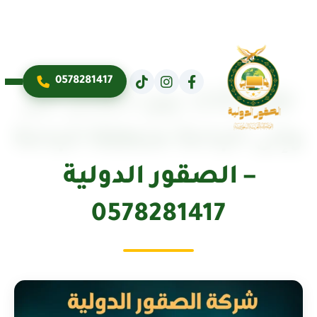
0578281417
نقل أثاث بين المدن من
وإلى الباحة منطقة الباحة
– الصقور الدولية
0578281417