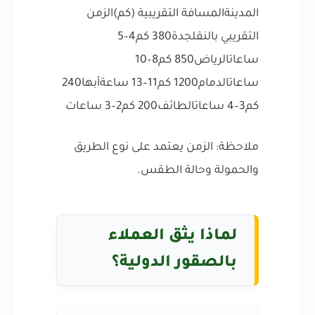
المدينةالمسافة التقريبية (كم)الزمن
التقريبي بالنقلجدة380 كم4–5
ساعاتالرياض850 كم8–10
ساعاتالدمام1200 كم11–13 ساعةأبها240
كم3–4 ساعاتالطائف200 كم2–3 ساعات
ملاحظة: الزمن يعتمد على نوع الطريق
والحمولة وحالة الطقس.
لماذا يثق العملاء
بالصقور الدولية؟