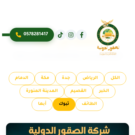
0578281417
خدماتنا في: تبوك
تصفح جميع خدمات شركة الصقور الدولية حسب مدينتك
الكل
الرياض
جدة
مكة
الدمام
الخبر
القصيم
المدينة المنورة
الطائف
تبوك
أبها