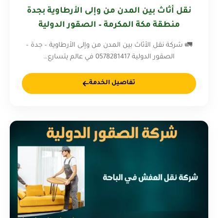
نقل أثاث بين المدن من وإلى الأرطاوية بجدة
منطقة مكة المكرمة – الصقور الدولية
0578281417
🚛 شركة نقل الأثاث بين المدن من وإلى الأرطاوية – جدة –
الصقور الدولية 0578281417 في عالم يتسارع…
تفاصيل الخدمة