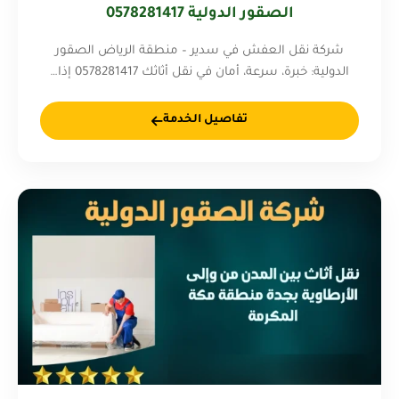
الصقور الدولية 0578281417
شركة نقل العفش في سدير – منطقة الرياض الصقور
الدولية: خبرة، سرعة، أمان في نقل أثاثك 0578281417 إذا…
تفاصيل الخدمة