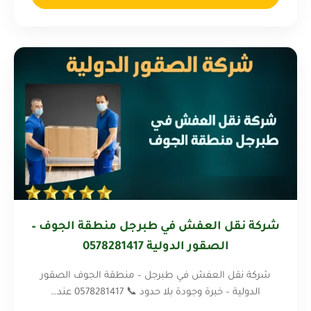
شركة نقل العفش في طبرجل منطقة الجوف –
الصقور الدولية 0578281417
شركة نقل العفش في طبرجل – منطقة الجوف الصقور
الدولية – خبرة وجودة بلا حدود 📞 0578281417 عند…