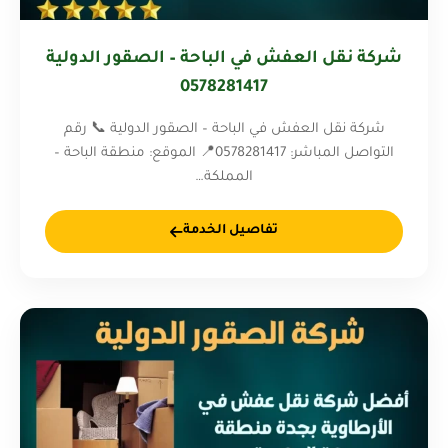
شركة نقل العفش في الباحة – الصقور الدولية
0578281417
شركة نقل العفش في الباحة – الصقور الدولية 📞 رقم
التواصل المباشر: 0578281417📍 الموقع: منطقة الباحة –
المملكة…
تفاصيل الخدمة