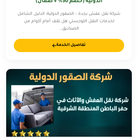
الدولية (خصم 30% + ضمان)
شركة نقل عفش بجدة – الصقور الدولية: الدليل الشامل
لخدمات النقل اللوجستي هل تقف أمام أكوام من
الصناديق…
تفاصيل الخدمة