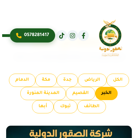
0578281417
خدماتنا في: الخبر
تصفح جميع خدمات شركة الصقور الدولية حسب مدينتك
الكل
الرياض
جدة
مكة
الدمام
الخبر
القصيم
المدينة المنورة
الطائف
تبوك
أبها