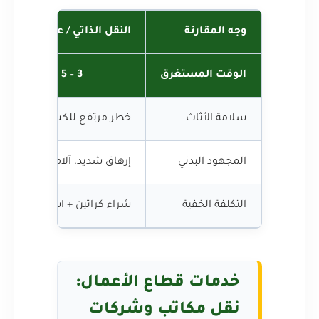
وجه المقارنة
النقل الذاتي / عمالة غير نظ
الوقت المستغرق
3 – 5 أيام من الفوضى والإرهاق
سلامة الأثاث
خطر مرتفع للكسر والخدش (لا
المجهود البدني
إرهاق شديد، آلام ظهر، خطر 
التكلفة الخفية
شراء كراتين + استئجار سيارة
خدمات قطاع الأعمال:
نقل مكاتب وشركات