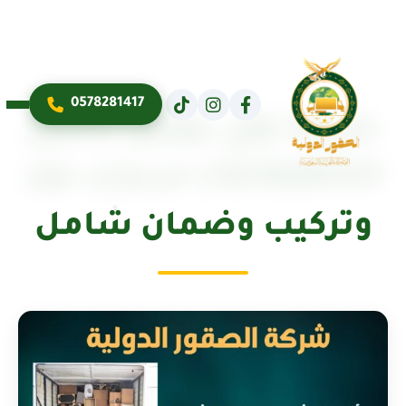
0578281417
شركة نقل عفش بالخبر
0578281417 | خدمات فك
وتركيب وضمان شامل