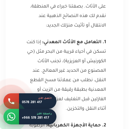
على الأثاث. بصفتنا خبراء في المنطقة،
نقدم لك هذه النصائح الذهبية عند
الانتقال أو تأثيث منزلك الجديد:
1. التعامل مع الأثاث المعدني:
إذا كنت
تسكن في أحياء قريبة من البحر مثل (حي
الكورنيش أو العزيزية)، تجنب الأثاث
المصنوع من الحديد غير المعالج. عند
النقل، نطلب من عملائنا مسح القطع
المعدنية بطبقة رقيقة من الزيت أو
اتصل الآن
الفازلين قبل التغليف لعزلها عن الرطوبة
0578 281 417
أثناء النقل والتخزين.
راسلنا الآن
+966 578 281 417
2. حماية الأجهزة الكهربائية:
الرطوبة