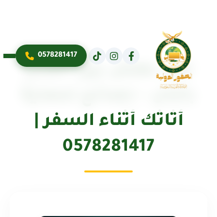
0578281417
نقل عفش بين المدن
بأمان – نصائح لحماية
أثاثك أثناء السفر |
0578281417