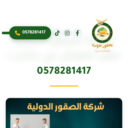
0578281417
شركة الصقور الدولية
لنقل العفش في جازان |
0578281417