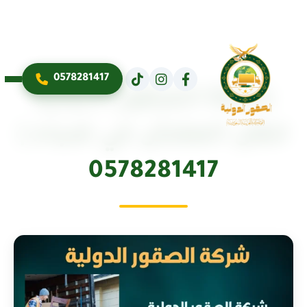
0578281417
شركة الصقور الدولية
لنقل العفش في ضباء |
0578281417