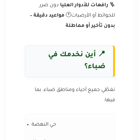
🪜
رافعات للأدوار العليا
دون ضرر
للحوائط أو الأرضيات🕐
مواعيد دقيقة –
بدون تأخير أو مماطلة
📍 أين نخدمك في
ضباء؟
نغطّي جميع أحياء ومناطق ضباء، بما
فيها:
حي النهضة