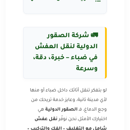
🚛 شركة الصقور
الدولية لنقل العفش
في ضباء – خبرة، دقة،
وسرعة
لو بتفكر تنقل أثاثك داخل ضباء أو منها
لأي مدينة تانية، وعايز خدمة تريحك من
وجع الدماغ، فـ
الصقور الدولية
هي
اختيارك الأمثل.نحن نوفّر
نقل عفش
شامل مع التغليف – الفك والتركيب –