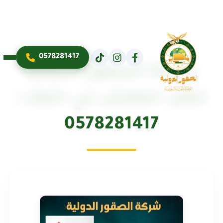
0578281417
شركة الصقور الدولية
لنقل العفش في العلا |
0578281417