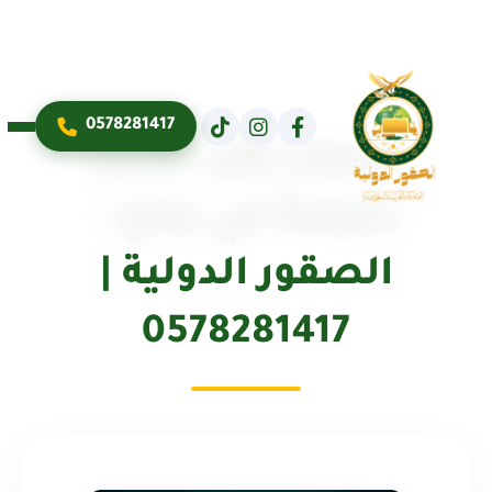
0578281417
أسعار نقل عفش
رخيصة في رماح –
الصقور الدولية |
0578281417