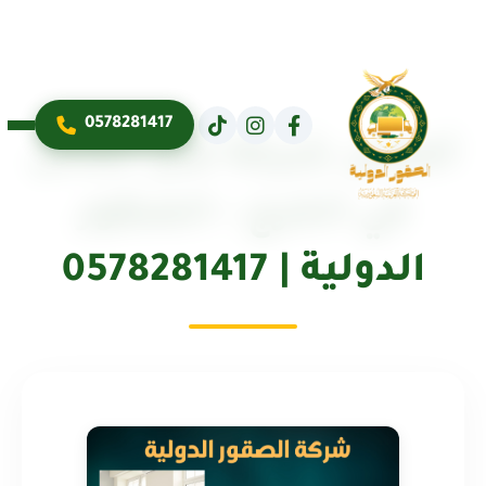
0578281417
أفضل شركة نقل عفش
في الخرج – الصقور
الدولية | 0578281417