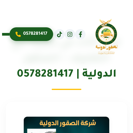
0578281417
نقل أثاث في ضرما مع
التغليف – الصقور
الدولية | 0578281417