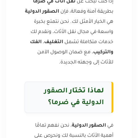
إذا كنت تبحث عن
نقل أثاث في ضرما
بطريقة آمنة وفعالة، فإن
الصقور الدولية
هي الخيار الأمثل لك. نحن نتمتع بخبرة
واسعة في مجال نقل الأثاث، ونقدم لك
خدمات متكاملة تشمل
التغليف
،
الفك
والتركيب
، مع ضمان الوصول الآمن
للأثاث إلى وجهته الجديدة.
لماذا تختار
الصقور
الدولية
في
ضرما
؟
في
الصقور الدولية
، نحن نفهم تمامًا
أهمية الأثاث بالنسبة لك ونحرص على