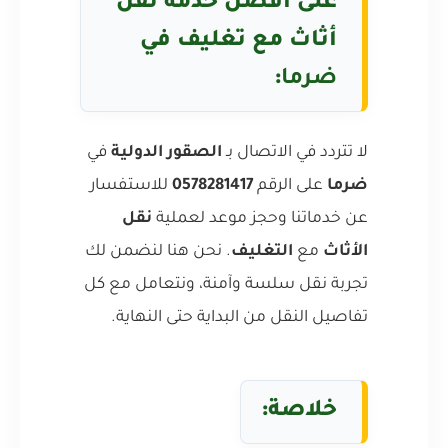
على أفضل خدمة نقل
أثاث مع تغليف في
ضرما
:
لا تتردد في الاتصال بـ
الصقور الدولية
في
ضرما
على الرقم
0578281417
للاستفسار
عن خدماتنا وحجز موعد لعملية
نقل
الأثاث
مع
التغليف
. نحن هنا لنضمن لك
تجربة نقل سلسة وآمنة، ونتعامل مع كل
تفاصيل النقل من البداية حتى النهاية.
خلاصة: