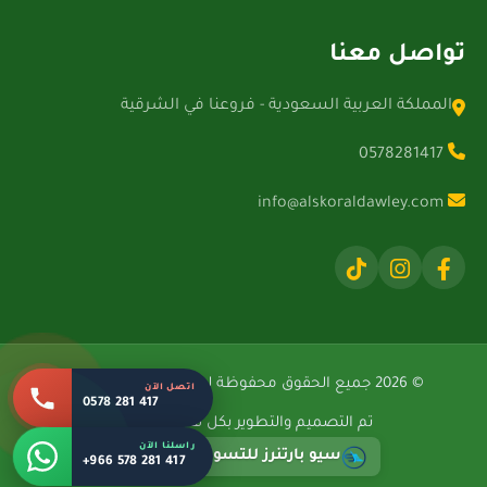
تواصل معنا
المملكة العربية السعودية - فروعنا في الشرقية
0578281417
info@alskoraldawley.com
© 2026 جميع الحقوق محفوظة لشركة الصقور الدولية.
اتصل الآن
0578 281 417
تم التصميم والتطوير بكل فخر بواسطة
راسلنا الآن
سيو بارتنرز للتسويق الإلكتروني
+966 578 281 417