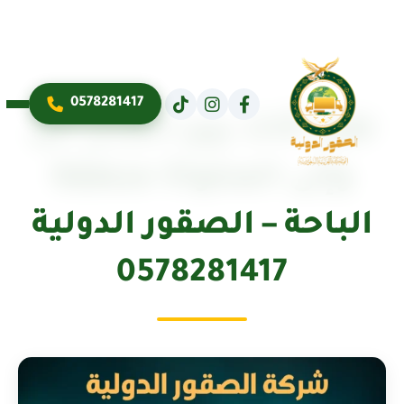
0578281417
نقل أثاث بين المدن من
وإلى المخواة منطقة
الباحة – الصقور الدولية
0578281417