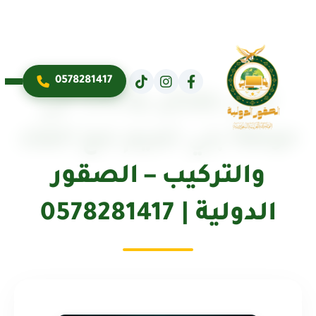
0578281417
نقل عفش وأثاث في
حوطة بني تميم مع الفك
والتركيب – الصقور
الدولية | 0578281417