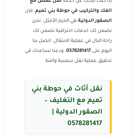
إذا كنت تبحث عن خدمة
نقل عفش مع
الفك والتركيب في حوطة بني تميم
، فإن
الصقور الدولية
هي الخيار الأمثل. نحن
نضمن لك خدمات احترافية تضمن لك
راحة البال في عملية الانتقال. اتصل بنا
اليوم على
0578281417
، ودعنا نساعدك في
تحقيق عملية نقل سلسة وآمنة
نقل أثاث في حوطة بني
تميم مع التغليف –
الصقور الدولية |
0578281417