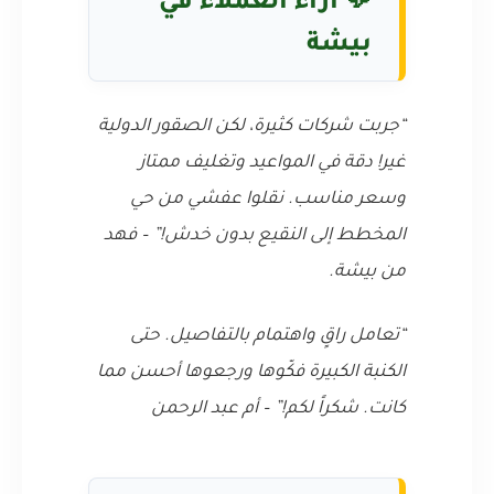
💬 آراء العملاء في
بيشة
“جربت شركات كثيرة، لكن الصقور الدولية
غير! دقة في المواعيد وتغليف ممتاز
وسعر مناسب. نقلوا عفشي من حي
المخطط إلى النقيع بدون خدش!” – فهد
من بيشة.
“تعامل راقٍ واهتمام بالتفاصيل. حتى
الكنبة الكبيرة فكّوها ورجعوها أحسن مما
كانت. شكراً لكم!” – أم عبد الرحمن