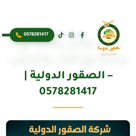
0578281417
نقل عفش وأثاث في
بيشة مع الفك والتركيب
– الصقور الدولية |
0578281417