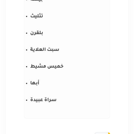
تثليث
بلقرن
سبت العلاية
خميس مشيط
أبها
سراة عبيدة