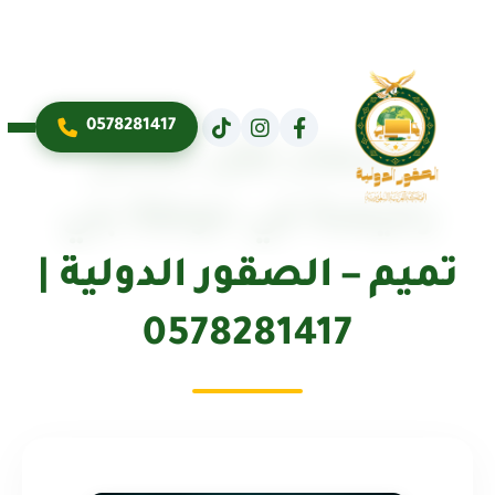
0578281417
أسعار نقل عفش
رخيصة في حوطة بني
تميم – الصقور الدولية |
0578281417