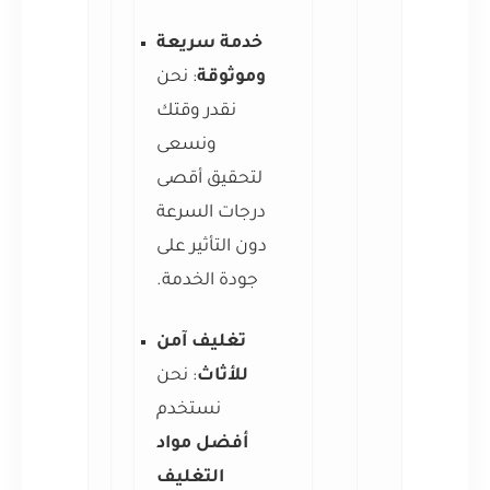
خدمة سريعة
وموثوقة
: نحن
نقدر وقتك
ونسعى
لتحقيق أقصى
درجات السرعة
دون التأثير على
جودة الخدمة.
تغليف آمن
للأثاث
: نحن
نستخدم
أفضل مواد
التغليف