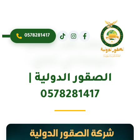
0578281417
أسعار نقل عفش
رخيصة في أملج –
الصقور الدولية |
0578281417