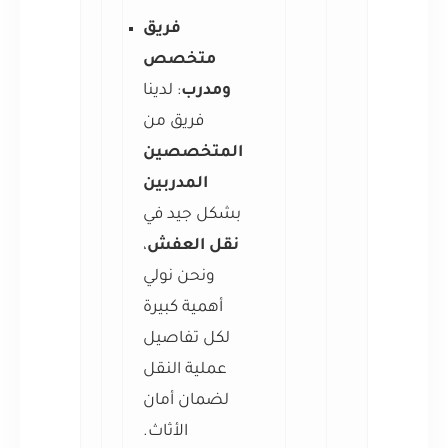
فريق
متخصص
ومدرب
: لدينا
فريق من
المتخصصين
المدربين
بشكل جيد في
نقل العفش
،
ونحن نولي
أهمية كبيرة
لكل تفاصيل
عملية النقل
لضمان أمان
الأثاث.