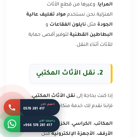
المرايا
، وغيرها من قطع الأثاث
المنزلية.نحن نستخدم
مواد تغليف عالية
الجودة
مثل
نايلون الفقاعات
و
البطاطين القطنية
لتوفير أقصى حماية
للأثاث أثناء النقل.
2.
نقل الأثاث المكتبي
إذا كنت بحاجة إلى
نقل الأثاث المكتبي
،
اتصل الآن
فإننا نقدم لك خدمة متكاملة تشمل:
0578 281 417
راسلنا الآن
المكاتب
،
الكراسي
،
الخزائن المكتبية
،
+966 578 281 417
الأرفف
،
الأجهزة الإلكترونية
مثل