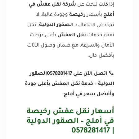
إذا كنت تبحث عن
شركة نقل عفش في
أملج
بأسعار
رخيصة
وجودة عالية، لا
تتردد في الاتصال بـ
الصقور الدولية
. نحن
نقدم خدمات
نقل العفش
بأعلى درجات
الأمان والسرعة، مع ضمان وصول الأثاث
بأفضل حال.
📞
اتصل الآن على 0578281417
الصقور
الدولية – خدمة نقل العفش بأعلى جودة
وأفضل سعر في أملج
أسعار نقل عفش رخيصة
في أملج – الصقور الدولية
| 0578281417