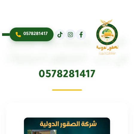
0578281417
أفضل شركة نقل عفش
في بدر – الصقور الدولية |
0578281417